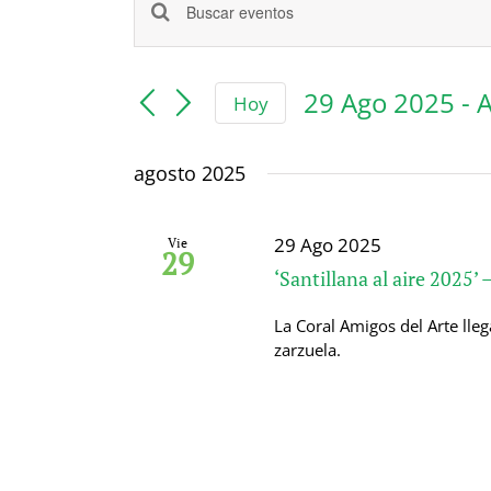
Introduce
Navegación
la
palabra
de
clave.
29 Ago 2025
 - 
Hoy
Busca
Seleccionar
búsqueda
Eventos
fecha.
para
agosto 2025
y
la
palabra
vistas
clave.
29 Ago 2025
Vie
29
‘Santillana al aire 2025’
de
La Coral Amigos del Arte lleg
Eventos
zarzuela.