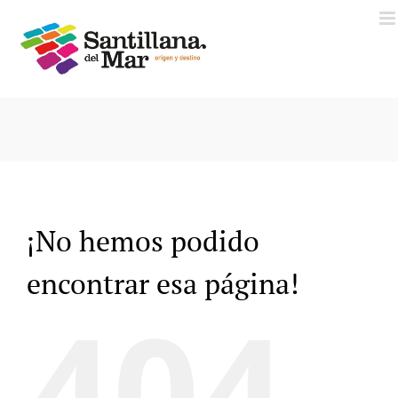
Saltar
al
contenido
¡No hemos podido
encontrar esa página!
404