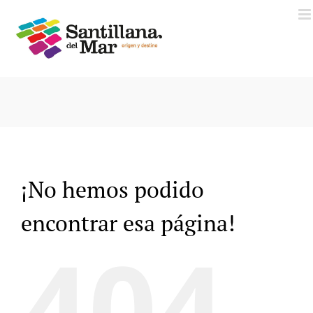
Saltar
al
contenido
¡No hemos podido
encontrar esa página!
404