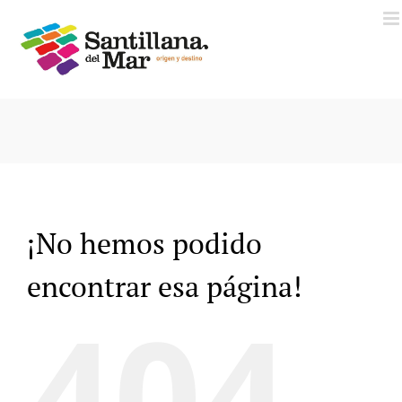
Saltar
al
contenido
¡No hemos podido
encontrar esa página!
404