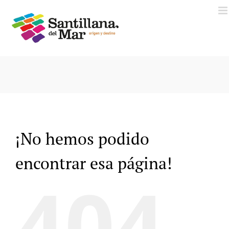
Saltar
al
contenido
¡No hemos podido
encontrar esa página!
404