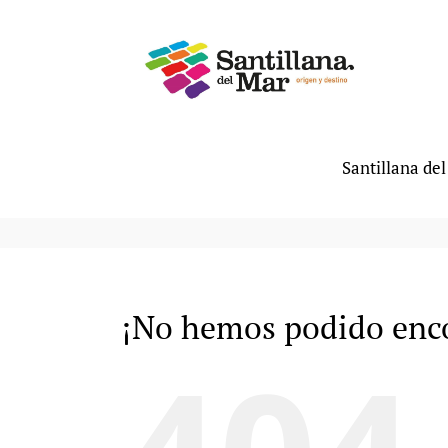
Saltar
al
contenido
Santillana de
¡No hemos podido enco