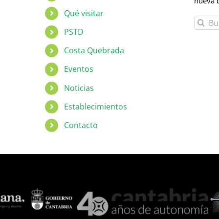
nueva 
Qué visitar
Buscar:
PSTD
Costa Quebrada
Eventos
Noticias
Establecimientos
Contacto