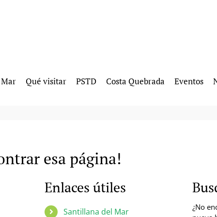
l Mar
Qué visitar
PSTD
Costa Quebrada
Eventos
N
ntrar esa página!
Enlaces útiles
Bus
¿No enc
Santillana del Mar