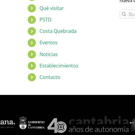
nueva 
Qué visitar
Buscar:
PSTD
Costa Quebrada
Eventos
Noticias
Establecimientos
Contacto