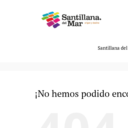
Saltar
al
contenido
Santillana de
¡No hemos podido enco