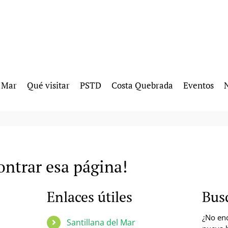
l Mar
Qué visitar
PSTD
Costa Quebrada
Eventos
N
ntrar esa página!
Enlaces útiles
Bus
¿No enc
Santillana del Mar