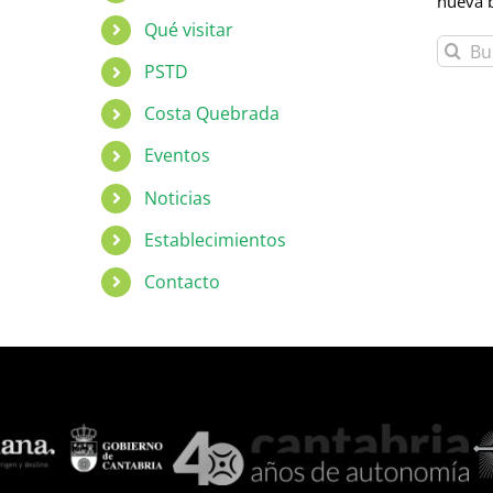
nueva 
Qué visitar
Buscar:
PSTD
Costa Quebrada
Eventos
Noticias
Establecimientos
Contacto