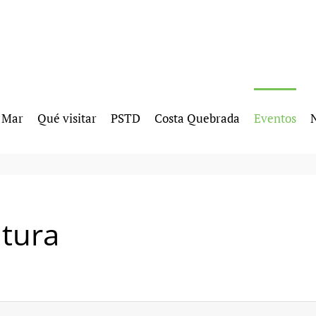
l Mar
Qué visitar
PSTD
Costa Quebrada
Eventos
N
ltura