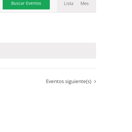
Lista
Mes
Buscar Eventos
de
vistas
de
Evento
Eventos
siguiente(s)