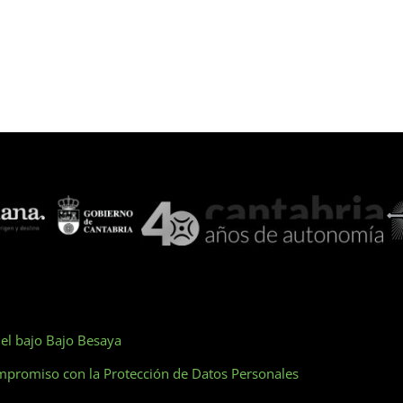
el bajo Bajo Besaya
promiso con la Protección de Datos Personales