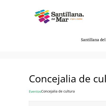
Saltar
al
contenido
Santillana de
Concejalia de cu
Concejalia de cultura
Eventos