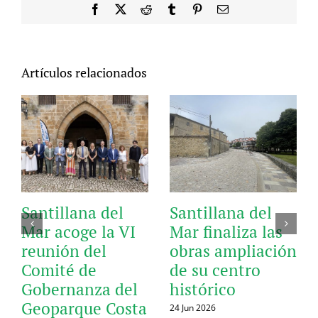
Facebook
X
Reddit
Tumblr
Pinterest
Correo
electrónico
Artículos relacionados
Santillana del
Santillana del
Mar acoge la VI
Mar finaliza las
reunión del
obras ampliación
Comité de
de su centro
Gobernanza del
histórico
Geoparque Costa
24 Jun 2026