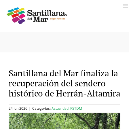
Saltar
al
contenido
Santillana del Mar finaliza la
recuperación del sendero
histórico de Herrán-Altamira
24 Jun 2026
|
Categorías:
Actualidad
,
PSTDM
Ver
imagen
más