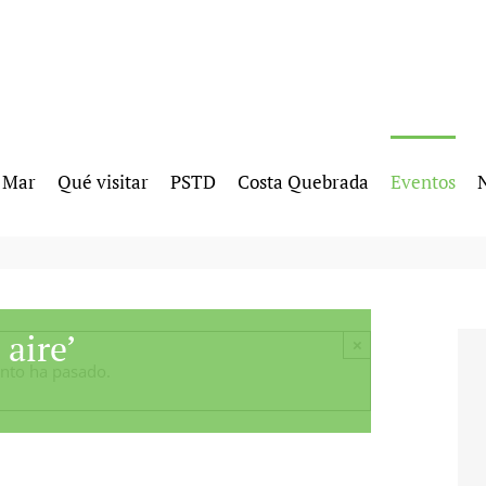
l Mar
Qué visitar
PSTD
Costa Quebrada
Eventos
N
 aire’
×
ento ha pasado.