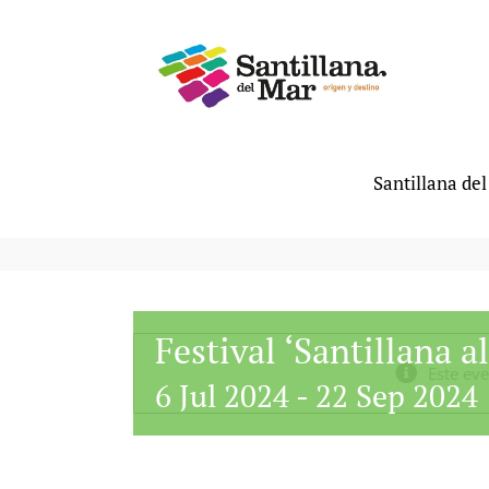
Saltar
al
contenido
Santillana de
Festival ‘Santillana al
Este ev
6 Jul 2024
-
22 Sep 2024