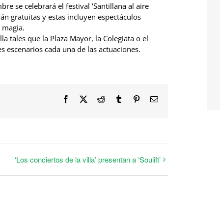
re se celebrará el festival ‘Santillana al aire
án gratuitas y estas incluyen espectáculos
e magia.
lla tales que la Plaza Mayor, la Colegiata o el
s escenarios cada una de las actuaciones.
Facebook
X
Reddit
Tumblr
Pinterest
Correo
electrónico
‘Los conciertos de la villa’ presentan a ‘Soulift’