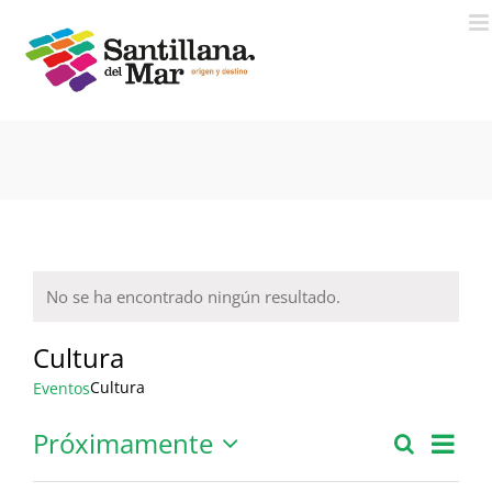
Saltar
al
contenido
No se ha encontrado ningún resultado.
Aviso
Cultura
Cultura
Eventos
Próximamente
Nav
Buscar
Lista
Naveg
Seleccionar