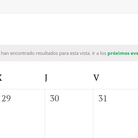
 han encontrado resultados para esta vista. Ir a los
próximos ev
Aviso
X
MIÉRCOLES
J
JUEVES
V
VIERNES
0
0
0
29
30
31
eventos,
eventos,
eventos,