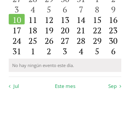
búsqu
de
3
4
5
6
7
8
9
Eventos
y
Eve
10
11
12
13
14
15
16
vistas
17
18
19
20
21
22
23
24
25
26
27
28
29
30
de
31
1
2
3
4
5
6
Event
No hay ningún evento este día.
Aviso
Jul
Este mes
Sep