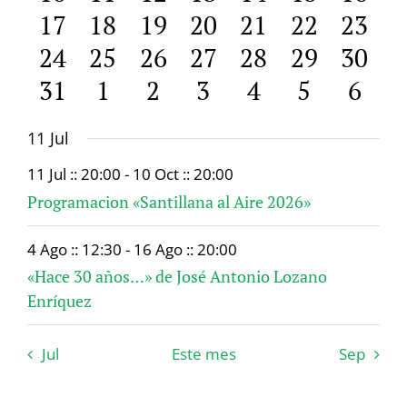
vistas
17
18
19
20
21
22
23
24
25
26
27
28
29
30
de
31
1
2
3
4
5
6
Event
11 Jul
11 Jul :: 20:00
-
10 Oct :: 20:00
Programacion «Santillana al Aire 2026»
4 Ago :: 12:30
-
16 Ago :: 20:00
«Hace 30 años…» de José Antonio Lozano
Enríquez
Jul
Este mes
Sep