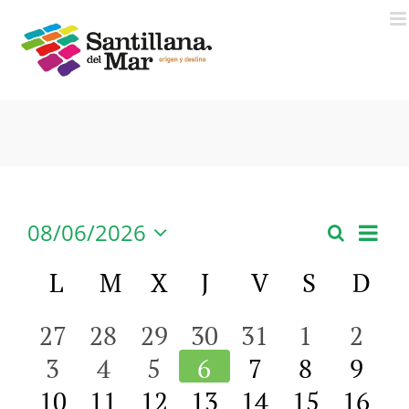
Saltar
al
contenido
08/06/2026
Nav
Buscar
Mes
Naveg
Seleccionar
de
fecha.
Calendario
L
LUNES
M
MARTES
X
MIÉRCOLES
J
JUEVES
V
VIERNES
S
SÁBAD
D
DO
de
vis
de
27
28
29
30
31
1
2
búsqu
de
3
4
5
6
7
8
9
Eventos
y
Eve
10
11
12
13
14
15
16