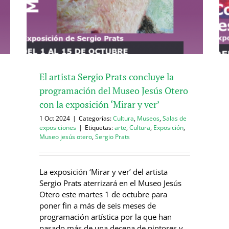
El artista Sergio Prats concluye la
programación del Museo Jesús Otero
con la exposición ‘Mirar y ver’
1 Oct 2024
|
Categorías:
Cultura
,
Museos
,
Salas de
exposiciones
|
Etiquetas:
arte
,
Cultura
,
Exposición
,
Museo jesús otero
,
Sergio Prats
La exposición ‘Mirar y ver’ del artista
Sergio Prats aterrizará en el Museo Jesús
Otero este martes 1 de octubre para
poner fin a más de seis meses de
programación artística por la que han
pasado más de una decena de pintores y