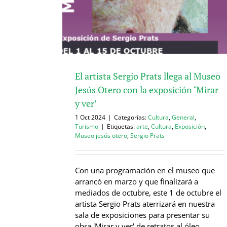
El artista Sergio Prats llega al Museo
Jesús Otero con la exposición ‘Mirar
y ver’
1 Oct 2024
|
Categorías:
Cultura
,
General
,
Turismo
|
Etiquetas:
arte
,
Cultura
,
Exposición
,
Museo jesús otero
,
Sergio Prats
Con una programación en el museo que
arrancó en marzo y que finalizará a
mediados de octubre, este 1 de octubre el
artista Sergio Prats aterrizará en nuestra
sala de exposiciones para presentar su
obra 'Mirar y ver' de retratos al óleo.