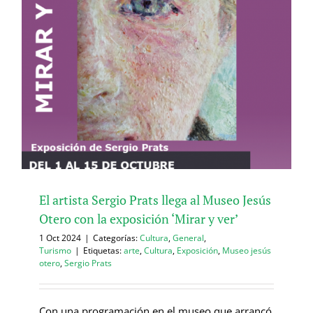
El artista Sergio Prats llega al Museo Jesús
Otero con la exposición ‘Mirar y ver’
1 Oct 2024
|
Categorías:
Cultura
,
General
,
Turismo
|
Etiquetas:
arte
,
Cultura
,
Exposición
,
Museo jesús
otero
,
Sergio Prats
Con una programación en el museo que arrancó